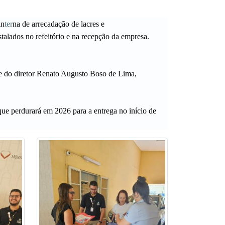
in
ter
na de arrecadação de
lacres e
nstalados no
refeitório
e na
recepção
da empresa.
e do diretor
Renato Augusto Boso de Lima
,
que perdurará em 2026 para a entrega no início de