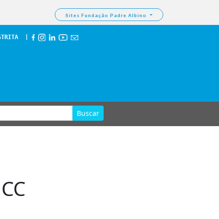
Sites Fundação Padre Albino
STRITA
  | 
Buscar
HCC