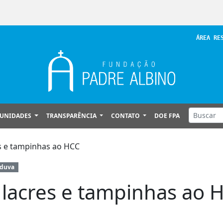
ÁREA RE
UNIDADES
TRANSPARÊNCIA
CONTATO
DOE FPA
s e tampinhas ao HCC
nduva
 lacres e tampinhas ao 